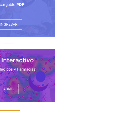
cargable
PDF
INGRESAR
Interactivo
édicos y Farmacias
ABRIR