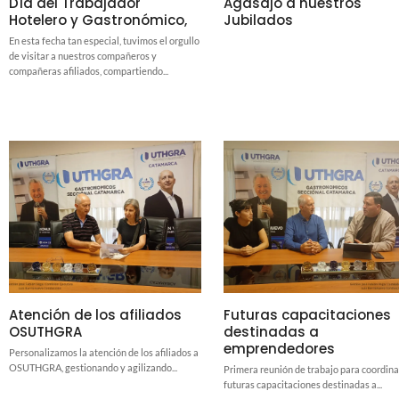
Día del Trabajador
Agasajo a nuestros
Hotelero y Gastronómico,
Jubilados
En esta fecha tan especial, tuvimos el orgullo
de visitar a nuestros compañeros y
compañeras afiliados, compartiendo...
Atención de los afiliados
Futuras capacitaciones
OSUTHGRA
destinadas a
emprendedores
Personalizamos la atención de los afiliados a
OSUTHGRA, gestionando y agilizando...
Primera reunión de trabajo para coordina
futuras capacitaciones destinadas a...