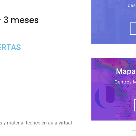
des
– 3 meses
ERTAS
S
Mapa 
Centros M
 y material teorico en aula virtual