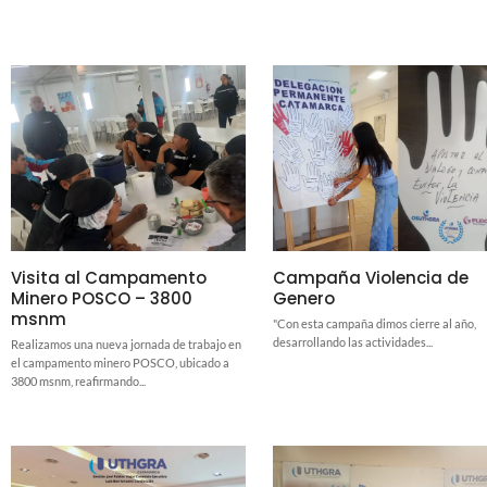
Visita al Campamento
Campaña Violencia de
Minero POSCO – 3800
Genero
msnm
"Con esta campaña dimos cierre al año,
desarrollando las actividades...
Realizamos una nueva jornada de trabajo en
el campamento minero POSCO, ubicado a
3800 msnm, reafirmando...