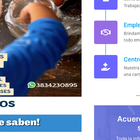
Trabaja
Empl
Brindam
todo em
Centr
Nuestra
una cart
Acuer
Toda la in