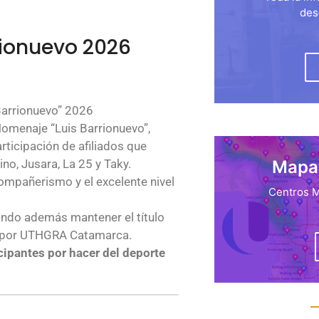
des
ionuevo 2026
Barrionuevo” 2026
Homenaje “Luis Barrionuevo”,
icipación de afiliados que
Mapa 
no, Jusara, La 25 y Taky.
ompañerismo y el excelente nivel
Centros M
ando además mantener el título
s por UTHGRA Catamarca.
cipantes por hacer del deporte