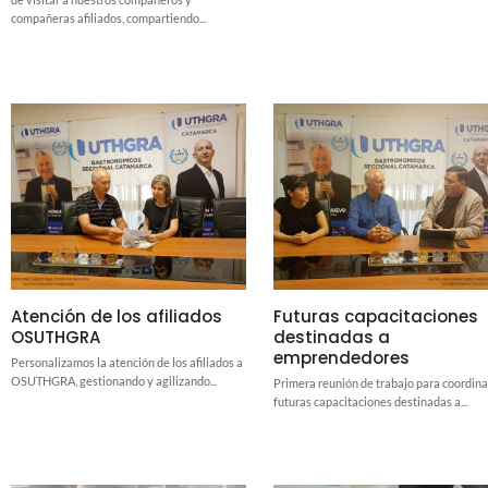
compañeras afiliados, compartiendo...
Atención de los afiliados
Futuras capacitaciones
OSUTHGRA
destinadas a
emprendedores
Personalizamos la atención de los afiliados a
OSUTHGRA, gestionando y agilizando...
Primera reunión de trabajo para coordina
futuras capacitaciones destinadas a...