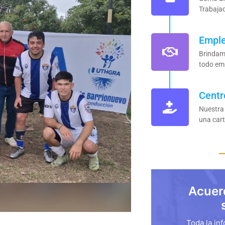
Trabaja
Empl
Brindam
todo em
Centr
Nuestra
una cart
Acuer
Toda la in