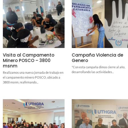
Visita al Campamento
Campaña Violencia de
Minero POSCO – 3800
Genero
msnm
"Con esta campaña dimos cierre al año,
desarrollando las actividades...
Realizamos una nueva jornada de trabajo en
el campamento minero POSCO, ubicado a
3800 msnm, reafirmando...