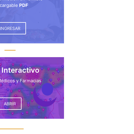
cargable
PDF
INGRESAR
Interactivo
édicos y Farmacias
ABRIR